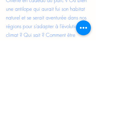
Offerte en cadeau au parc ? Ou bien
une antilope qui aurait fui son habitat
naturel et se serait aventurée dans nos
régions pour s’adapter à l’évolution du
climat ? Qui sait ? Comment être
certain aujourd’hui de ce que sera le
monde de demain ? À quel moment
passe-t-on de la fiction à la réalité ? Du
rire aux larmes ?
Et moi, perchée sur mon échelle,
j’observe, au fil du temps, les espèces
et les espaces… Je vois des animaux
disparaitre, d’autres prendre leur
place, je vois des arbres sécher sur
pied, des paysages se transformer…
Et là, je vous dis que j’ai vu une