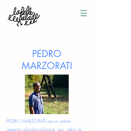
PEDRO
MARZORATI
PEDRO MARZORATI est un artiste
argentin pluridisciplinaire qui, selon le