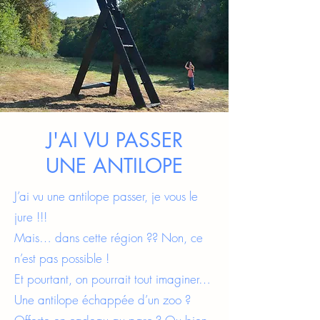
J'AI VU PASSER
UNE ANTILOPE
J’ai vu une antilope passer, je vous le
jure !!!
Mais… dans cette région ?? Non, ce
n’est pas possible !
Et pourtant, on pourrait tout imaginer…
Une antilope échappée d’un zoo ?